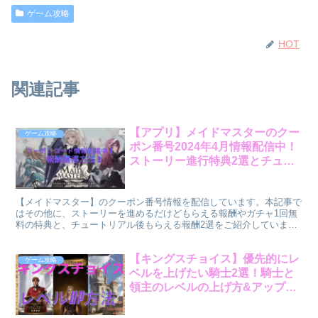
ゲーム攻略
HOT
関連記事
【アプリ】メイドマスターのクー
ゲーム攻略
ポン番号2024年4月情報配信中！
ストーリー進行特典2選とチュー
トリアル後もらえる報酬2選！
【メイドマスター】のクーポン番号情報を配信しています。本記事で
はその他に、ストーリーを進めるだけどもらえる報酬やガチャ1回無
料の特典と、チュートリアル後もらえる報酬2選をご紹介していま
す。ステージクリアでもらえる報酬や獲得した報酬の確認方法など参
考にしてくださいね！
【キングスチョイス】優先的にレ
ゲーム攻略
ベルを上げたい騎士2選！騎士と
領主のレベルの上げ方&アップグ
レードに必要なシルバー獲得方法
3選！