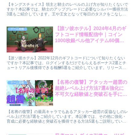
【キングスチョイス】領主と騎士のレベルの上げ方が知りたくないで
すか？本記事では、騎士のアップグレードに必要なシルバー獲得方法
3選もご紹介しています。王や王女となって毎日のタスクをこなし、
レベルUPしながら、国を繁栄させていきましょう！
【誰ソ彼ホテル】2024年4月のギ
ゲーム攻略
フトコード情報配信中｜コイン
1000枚銀ベル他アイテム60個を
ゲットできるボーナス2選とチュ
ートリアル後もらえる報酬5選！
【誰ソ彼ホテル】2022年12月のギフトコードについて知りたくない
ですか？本記事では、ログインするだけでもらえるボーナス2選とチ
ュートリアル後獲得できる報酬5選をご紹介しています。リリース記
念キャンペーンや5周年ログインボーナス、プレゼントやルーレット
など必見です！
【名将の復讐】アタッカー趙雲の
ゲーム攻略
超絶レベル上げ方法7選&強化に
不可欠な経験値と突破石を手に入
れる方法5選！
【名将の復讐】の最高キャラでもあるアタッカー趙雲の妥協なしのレ
ベル上げ方法7選をご紹介しています。本記事では、その他に強化・
育成に必要な経験値と突破石を獲得できる方法5選もご説明していま
す。趙雲は育てていって間違いのないキャラなので、是非参考にして
くださいね！