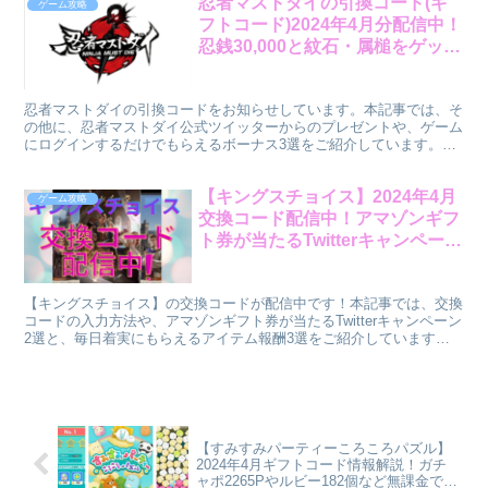
忍者マストダイの引換コード(ギ
ゲーム攻略
フトコード)2024年4月分配信中！
忍銭30,000と紋石・属槌をゲッ
ト！
忍者マストダイの引換コードをお知らせしています。本記事では、そ
の他に、忍者マストダイ公式ツイッターからのプレゼントや、ゲーム
にログインするだけでもらえるボーナス3選をご紹介しています。ア
イテム報酬大量放出です！是非、参考にしてくださいね！
【キングスチョイス】2024年4月
ゲーム攻略
交換コード配信中！アマゾンギフ
ト券が当たるTwitterキャンペーン
2選&毎日もらえるアイテム報酬3
選！
【キングスチョイス】の交換コードが配信中です！本記事では、交換
コードの入力方法や、アマゾンギフト券が当たるTwitterキャンペーン
2選と、毎日着実にもらえるアイテム報酬3選をご紹介しています。
サインイン報酬などは必見です！アイテムを獲得してから国を治めて
いきましょう！
【すみすみパーティーころころパズル】
2024年4月ギフトコード情報解説！ガチ
ャポ2265Pやルビー182個など無課金でも